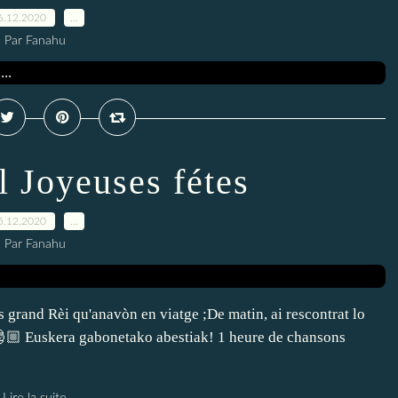
6.12.2020
…
Par Fanahu
l Joyeuses fétes
5.12.2020
…
Par Fanahu
s grand Rèi qu'anavòn en viatge ;De matin, ai rescontrat lo
 🎅🏼 Euskera gabonetako abestiak! 1 heure de chansons