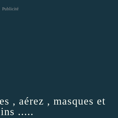
Publicité
es , aérez , masques et
ns .....