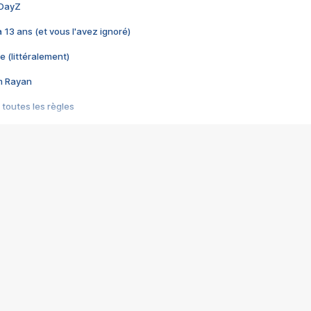
 DayZ
 a 13 ans (et vous l'avez ignoré)
e (littéralement)
im Rayan
 toutes les règles
s les jeux vidéo
us choquant de Rockstar ? - Le scandale BULLY
e plus moche de Steam
du RÊVE tourne au CAUCHEMAR
pendant 8 heures
it… à tort
umiliés par un jeu vidéo
ire - Final Fantasy 8