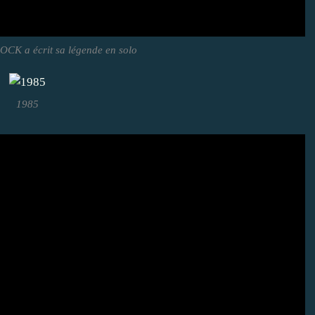
ROCK a écrit sa légende en solo
1985