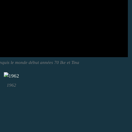
onquis le monde début années 70 Ike et Tina
1962