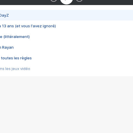
 DayZ
 a 13 ans (et vous l'avez ignoré)
e (littéralement)
im Rayan
 toutes les règles
s les jeux vidéo
us choquant de Rockstar ? - Le scandale BULLY
e plus moche de Steam
du RÊVE tourne au CAUCHEMAR
pendant 8 heures
it… à tort
umiliés par un jeu vidéo