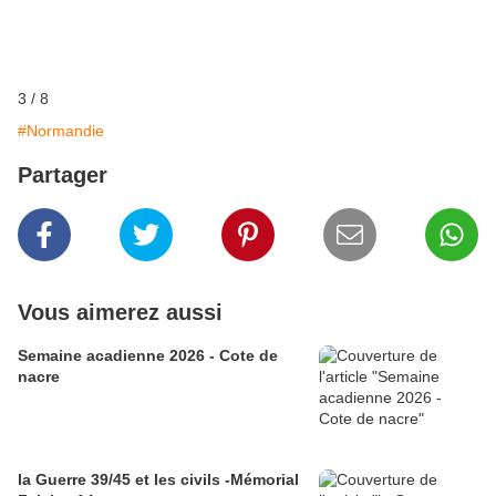
3
/
8
#Normandie
Partager
Vous aimerez aussi
Semaine acadienne 2026 - Cote de
nacre
la Guerre 39/45 et les civils -Mémorial