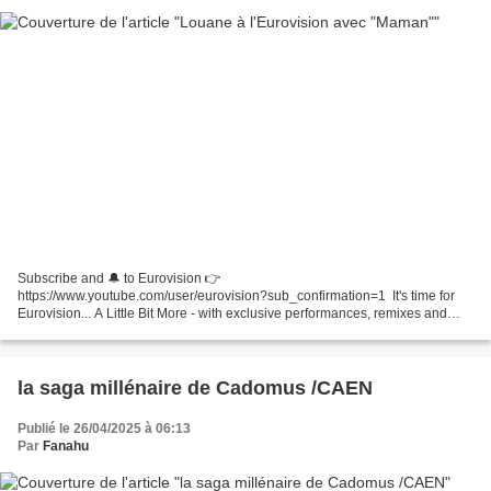
Subscribe and 🔔 to Eurovision 👉
https://www.youtube.com/user/eurovision?sub_confirmation=1 ​ It's time for
Eurovision... A Little Bit More - with exclusive performances, remixes and
cover songs from the artists of the Eurovision Song Contest 2025. In...
la saga millénaire de Cadomus /CAEN
Publié le 26/04/2025 à 06:13
Par
Fanahu