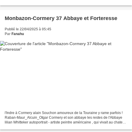
t'offre l'air, l'eau,...
Monbazon-Cormery 37 Abbaye et Forteresse
Publié le 22/04/2025 à 05:45
Par
Fanahu
l'Indre à Cormery alain Souchon amoureux de la Touraine y rame parfois !
Raban-Maur_Alcuin_Otgar Cormery et son abbaye les restes de l'Abbaye
lilian Whitteker autoportrait - artiste peintre américaine , qui vivait au chateau
forteresse de Montbazon Montbazon...