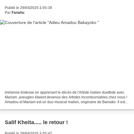
Publié le 29/04/2025 à 05:38
Par
Fanahu
immense tristesse en apprenant le décés de l'Artiste malien duettiste avec
Mariam ,aveugles étaient devenus des Artistes incontournables chez nous !
Amadou et Mariam est un duo musical malien, originaire de Bamako. Il est
composé d'Amadou Bagayoko, décédé...
Salif Kheita..... le retour !
Publié le 28/04/2025 à 05:47