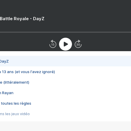
 Battle Royale - DayZ
 DayZ
 a 13 ans (et vous l'avez ignoré)
e (littéralement)
im Rayan
 toutes les règles
s les jeux vidéo
us choquant de Rockstar ? - Le scandale BULLY