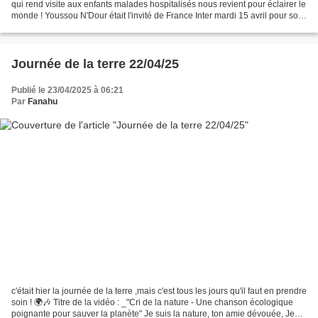
qui rend visite aux enfants malades hospitalisés nous revient pour éclairer le
monde ! Youssou N'Dour était l'invité de France Inter mardi 15 avril pour son
nouvel album "Éclairer...
Journée de la terre 22/04/25
Publié le 23/04/2025 à 06:21
Par
Fanahu
c'était hier la journée de la terre ,mais c'est tous les jours qu'il faut en prendre
soin ! 🌍🎶 Titre de la vidéo : _"Cri de la nature - Une chanson écologique
poignante pour sauver la planète" Je suis la nature, ton amie dévouée, Je