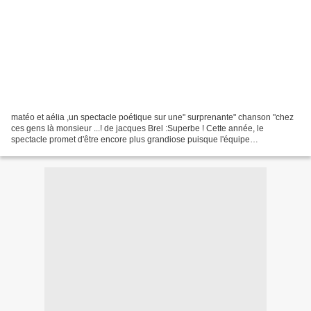
matéo et aélia ,un spectacle poétique sur une" surprenante" chanson "chez
ces gens là monsieur ...! de jacques Brel :Superbe ! Cette année, le
spectacle promet d'être encore plus grandiose puisque l'équipe
organisatrice fêtera la 11e édition et les 20...