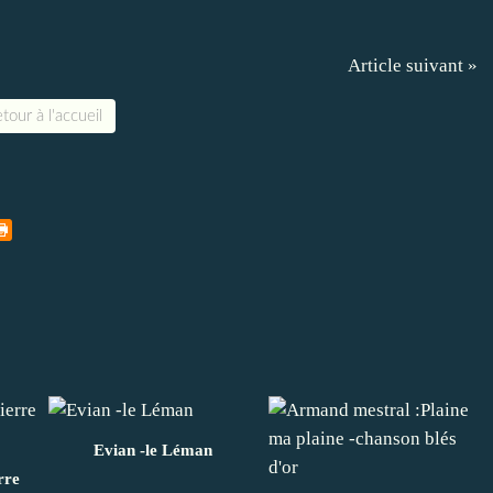
Article suivant »
tour à l'accueil
Evian -le Léman
rre