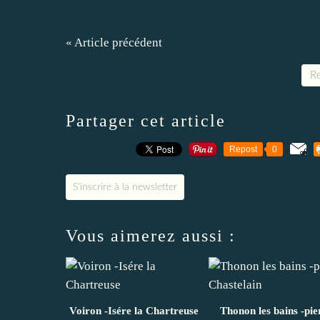
« Article précédent
Re
Partager cet article
Repost
0
S'inscrire à la newsletter
Vous aimerez aussi :
Voiron -Isére la Chartreuse
Thonon les bains -pie