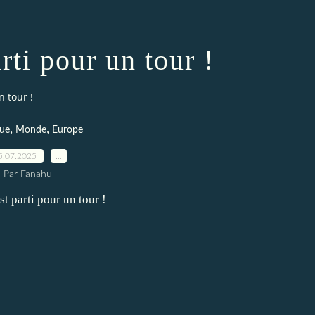
arti pour un tour !
n tour !
,
,
ue
Monde
Europe
5.07.2025
…
Par Fanahu