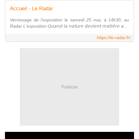
Accueil - Le Radar
Vernissage de l'exposition le samedi 25 mai, à 14h30, au
Radar L'exposition 𝘘𝘶𝘢𝘯𝘥 𝘭𝘢 𝘯𝘢𝘵𝘶𝘳𝘦 𝘥𝘦𝘷𝘪𝘦𝘯𝘵 𝘮𝘢𝘵𝘪𝘦̀𝘳𝘦 𝘢...
https://le-radar.fr/
Publicité