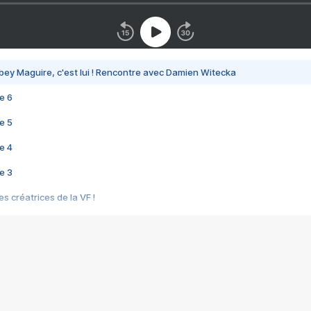
bey Maguire, c'est lui ! Rencontre avec Damien Witecka
e 6
e 5
e 4
e 3
s créatrices de la VF !
e 2
e 1
e Mektoub My Love arrive enfin ! Rencontre avec Shaïn Boumedine et Sal
i : après Toni en famille