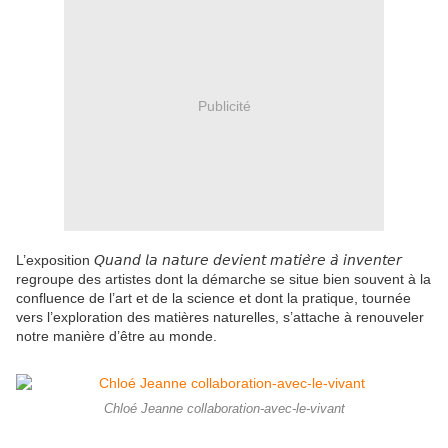
Publicité
L’exposition 𝘘𝘶𝘢𝘯𝘥 𝘭𝘢 𝘯𝘢𝘵𝘶𝘳𝘦 𝘥𝘦𝘷𝘪𝘦𝘯𝘵 𝘮𝘢𝘵𝘪𝘦̀𝘳𝘦 𝘢̀ 𝘪𝘯𝘷𝘦𝘯𝘵𝘦𝘳
regroupe des artistes dont la démarche se situe bien souvent à la
confluence de l’art et de la science et dont la pratique, tournée
vers l’exploration des matières naturelles, s’attache à renouveler
notre manière d’être au monde.
Chloé Jeanne collaboration-avec-le-vivant