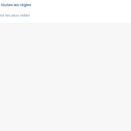
 toutes les règles
s les jeux vidéo
us choquant de Rockstar ? - Le scandale BULLY
e plus moche de Steam
du RÊVE tourne au CAUCHEMAR
pendant 8 heures
it… à tort
umiliés par un jeu vidéo
ire - Final Fantasy 8
ti un empire - Age of Empires
story DOFUS
tard, il crée l'un des pires jeux de tous les temps, MindsEye.