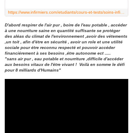
https://www.infirmiers.com/etudiants/cours-et-tests/soins-infirmiers-virginia-henderson-et-sa-conception-de-la-profession
D'abord respirer de l'air pur , boire de l'eau potable , accéder
à une nourriture saine en quantité suffisante se protéger
des aléas du climat de l'environnement ,avoir des vétements
,un toit , afin d'étre en sécurité , avoir un role et une utilité
sociale pour étre reconnu respecté et pouvoir accéder
financiérement à ses besoins ,étre autonome ect .....
"sans air pur , eau potable et nourriture ,difficile d'accéder
aux besoins vitaux de l'étre vivant ! Voilà en somme le défi
pour 8 milliards d'Humains"